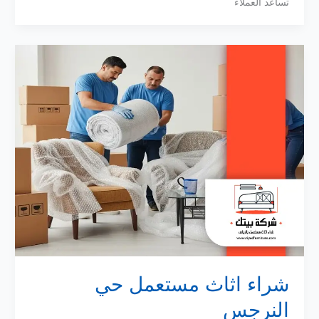
تساعد العملاء
شراء اثاث مستعمل حي
النرجس