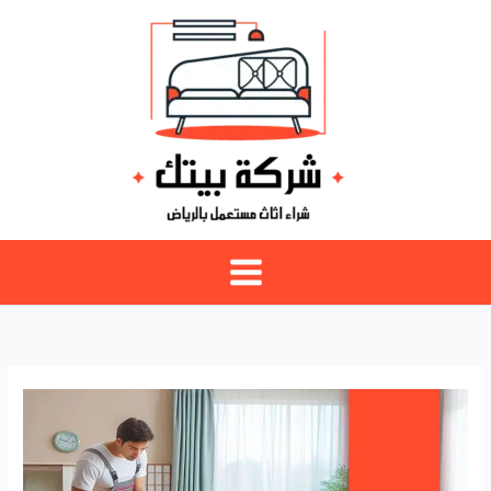
خطي
لى
لمحتوى