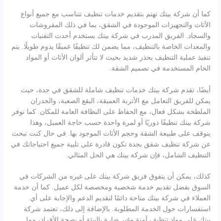
كما أن شركة بيتك تهتم بتقديم خدمات تنظيف تتناسب مع جميع أنواع
الأثاث والتجهيزات الموجودة في الشقق، بما في ذلك المفروشات
والسجاد. الفريق المدرب في شركة بيتك يستخدم أحدث التقنيات
والمعدات الخاصة بالتنظيف، مما يضمن لك تنظيفًا عميقًا يدوم طويلًا. يتم
تنفيذ عملية التنظيف بحذر شديد بحيث لا تتأثر ألوان الأثاث أو المواد
الخام المستخدمة في تصميم الشقة.
أيضًا، تقدم شركة بيتك خدمات تنظيف شاملة للشقق في جدة، حيث
يمكن للفريق التعامل مع الأتربة العميقة، البقع الصعبة، والجدران
الملطخة بشكل فعال، مع الحفاظ على النظافة العامة للمكان. كما توفر
شركة بيتك تنظيفًا دوريًا أو لمرة واحدة حسب حاجة العميل، وهذا
يتوقف على طبيعة الشقة وحجم الأثاث الموجود بها. في حال كنت تبحث
عن شركة تنظيف شقق بجدة تكون قادرة على تلبية جميع احتياجاتك في
التنظيف الشامل، فإن شركة بيتك هي الحل المثالي.
كذلك، يمكن أن يتفوق فريق شركة بيتك على غيره من الشركات في
السوق بفضل تقديم خدمة شخصية ومخصصة لكل عميل. كما أن خدمة
العملاء في شركة بيتك متاحة دائمًا لتقديم الدعم والإجابة على أي
استفسارات حول الخدمة المطلوبة. بالإضافة إلى ذلك، تعتمد شركة
بيتك على مواد تنظيف آمنة وغير ضارة بالبيئة أو بصحة الأفراد، مما