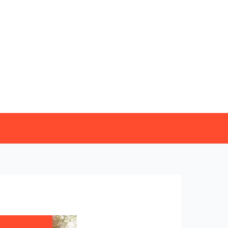
خطي
لى
لمحتوى