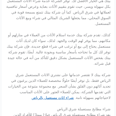
بيتك هي الخيار الأفضل لك. توفر الشركة خدمة شراء الأثاث المستعمل
بكل سهولة ويسر، حيث تقوم بتقييم الأثاث بعناية وعرض أسعار تنافسية
لعملائها في شرق الرياض. كما أن شركة بيتك تتمتع بسمعة قوية في
السوق المحلي، مما يجعلها الشريك المثالي في شراء وبيع الأثاث
المستعمل.
كذلك، تقدم شركة بيتك خدمة استلام الأثاث من العملاء في منازلهم أو
مكاتبهم، مما يوفر لهم الوقت والجهد. لذلك، سواء كان لديك أثاث
مستعمل يحتاج إلى بيع أو ترغب في شراء قطع جديدة، فإن شركة بيتك
توفر لك كل ما تحتاجه بأسعار مناسبة وبجودة عالية. أيضًا، تقوم شركة
بيتك بفحص الأثاث المستعمل بشكل دقيق للتأكد من أنه في حالة جيدة
قبل شرائه.
شركة بيتك لا تقتصر خدماتها على نشتري الاثاث المستعمل شرق
الرياض فقط، بل توفر أيضًا حلولًا مخصصة للعملاء الذين يرغبون في
تجديد أثاثهم دون القلق بشأن السعر. مع مجموعة متنوعة من الخيارات
التي تقدمها الشركة، يمكن للعملاء العثور على الأثاث المناسب
لاحتياجاتهم بسهولة تامة.
شراء اثاث مستعمل بالرياض
شراء مطابخ مستعملة شرق الرياض
يعد شراء مطابخ مستعملة شرق الرياض خيارًا ممتازًا للأفراد الذين