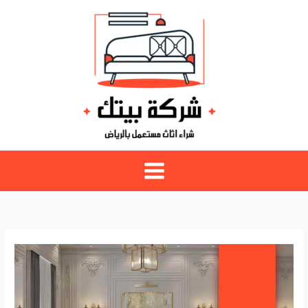
خطي
لى
لمحتوى