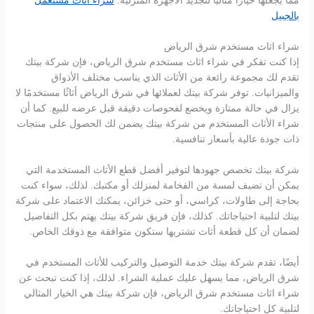
مما يجعلها خيارًا مثاليًا لتجديد الأجهزة المنزلية.
شراء اثاث مستعمل
بالجبيل
شراء اثاث مستخدم شرق الرياض
إذا كنت تفكر في شراء اثاث مستخدم شرق الرياض، فإن شركة بيتك
تقدم لك مجموعة رائعة من الأثاث الذي يناسب مختلف الأذواق
والميزانيات. توفر شركة بيتك لعملائها في شرق الرياض أثاثًا مستخدمًا لا
يزال في حالة ممتازة ويخضع لفحوصات دقيقة قبل عرضه للبيع. كما أن
شراء الأثاث المستخدم من شركة بيتك يضمن لك الحصول على منتجات
ذات جودة عالية بأسعار تنافسية.
شركة بيتك تخصص جهودها لتوفير أفضل قطع الأثاث المستخدمة التي
يمكن أن تضيف لمسة من الفخامة لمنزلك أو مكتبك. لذلك، سواء كنت
بحاجة إلى طاولات، كراسي، أو حتى خزائن، يمكنك الاعتماد على شركة
بيتك لتلبية احتياجاتك. كذلك، فإن فريق شركة بيتك يهتم بكل التفاصيل
لضمان أن كل قطعة أثاث تشتريها ستكون متوافقة مع ذوقك الخاص.
أيضًا، تقدم شركة بيتك خدمة التوصيل والتركيب للأثاث المستخدم في
شرق الرياض، مما يسهل عليك عملية الشراء. لذلك، إذا كنت تبحث عن
شراء اثاث مستخدم شرق الرياض، فإن شركة بيتك هي الخيار المثالي
لتلبية كل احتياجاتك.