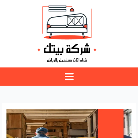
خطي
لى
لمحتوى