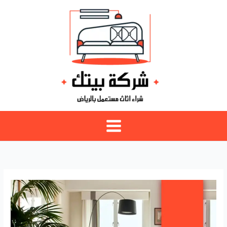
خطي
لى
لمحتوى