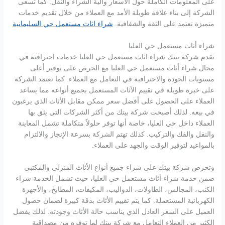
على المعلومات الكاملة حول الأسعار وآلية الشراء والنقل. كما تسعى
الشركة إلى بناء علاقة طويلة الأمد مع العملاء من خلال تقديم خدمات
متميزة تعتمد على الثقة والشفافية.
شراء اثاث مستعمل حي السليمانية
شراء أثاث مستعمل حي العليا
تقدم شركة بيتك شراء اثاث مستعمل حي العليا خدمات احترافية في
مجال شراء أثاث مستعمل حي العليا مع الحرص على توفير أعلى
مستويات الجودة والاحترافية في التعامل مع العملاء. كما تعتمد الشركة
على خبرة طويلة في تقييم الأثاث المستعمل بجميع أنواعه مما يساعد
العملاء على الحصول على أفضل سعر ممكن مقابل الأثاث الذي يرغبون
في بيعه. لذلك أصبحت شركة بيتك من أكثر الشركات التي يثق بها
العملاء داخل حي العليا، خاصة أنها توفر حلولاً متكاملة تشمل المعاينة
والنقل والفك والتركيب. كذلك تهتم الشركة بسرعة الإنجاز والالتزام
بالمواعيد لتوفير الوقت والجهد على العملاء.
وتحرص شركة بيتك على شراء جميع أنواع الأثاث المنزلي والمكتبي
ضمن خدمة شراء أثاث مستعمل حي العليا، حيث تشمل الخدمة شراء
الكنب، المجالس، الطاولات، الدواليب، المكيفات، المطابخ، والأجهزة
الكهربائية المستعملة. كما يتم تقييم الأثاث بدقة كبيرة لضمان حصول
العميل على السعر العادل الذي يناسب حالة الأثاث وجودته. لذلك يفضل
الكثير من العملاء التعامل مع شركة بيتك لما توفره من مصداقية