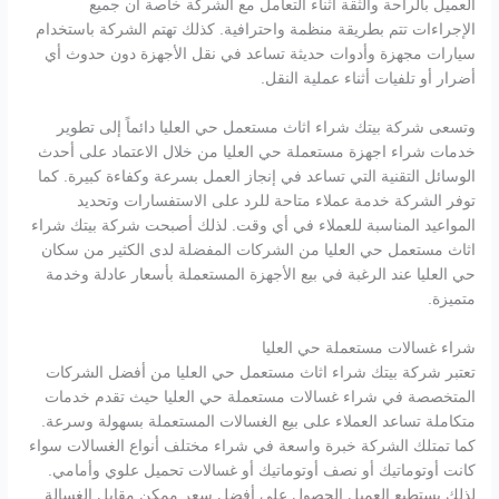
العميل بالراحة والثقة أثناء التعامل مع الشركة خاصة أن جميع
الإجراءات تتم بطريقة منظمة واحترافية. كذلك تهتم الشركة باستخدام
سيارات مجهزة وأدوات حديثة تساعد في نقل الأجهزة دون حدوث أي
أضرار أو تلفيات أثناء عملية النقل.
وتسعى شركة بيتك شراء اثاث مستعمل حي العليا دائماً إلى تطوير
خدمات شراء اجهزة مستعملة حي العليا من خلال الاعتماد على أحدث
الوسائل التقنية التي تساعد في إنجاز العمل بسرعة وكفاءة كبيرة. كما
توفر الشركة خدمة عملاء متاحة للرد على الاستفسارات وتحديد
المواعيد المناسبة للعملاء في أي وقت. لذلك أصبحت شركة بيتك شراء
اثاث مستعمل حي العليا من الشركات المفضلة لدى الكثير من سكان
حي العليا عند الرغبة في بيع الأجهزة المستعملة بأسعار عادلة وخدمة
متميزة.
شراء غسالات مستعملة حي العليا
تعتبر شركة بيتك شراء اثاث مستعمل حي العليا من أفضل الشركات
المتخصصة في شراء غسالات مستعملة حي العليا حيث تقدم خدمات
متكاملة تساعد العملاء على بيع الغسالات المستعملة بسهولة وسرعة.
كما تمتلك الشركة خبرة واسعة في شراء مختلف أنواع الغسالات سواء
كانت أوتوماتيك أو نصف أوتوماتيك أو غسالات تحميل علوي وأمامي.
لذلك يستطيع العميل الحصول على أفضل سعر ممكن مقابل الغسالة