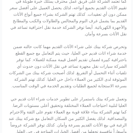
كما تعتمد الشركة على فريق عمل محترف يمتلك خبرة طويلة في
تقييم الأثاث القديم بجميع أنواعه، لذلك يحصل العميل على أفضل سعر
ممكن دون أي تعقيدات. كذلك تهتم الشركة بشراء جميع أنواع الأثاث
القديم بما يشمل غرف النوم والمجالس والطاولات والكنب والمطابخ
والأجهزة الكهربائية. أيضا توفر الشركة خدمة نقل احترافية تساعد في
نقل الأثاث بسرعة وأمان.
وتحرص شركة بيتك على شراء الأثاث القديم مهما كانت حالته ضمن
خدمة شراء اثاث قديم حي العليا، حيث يتم التعامل مع جميع القطع
باحترافية كبيرة لضمان تقديم أفضل قيمة ممكنة للعملاء. كما توفر
الشركة سيارات نقل مجهزة تساعد في نقل الأثاث دون حدوث أي
تلفيات أثناء التحميل أو التفريغ. لذلك أصبحت شركة بيتك من الشركات
الموثوقة لدى الكثير من العملاء داخل حي العليا. كذلك تهتم الشركة
بسرعة الاستجابة لجميع الطلبات وتقديم الخدمة في الوقت المناسب.
وتعمل شركة بيتك باستمرار على تطوير خدمات شراء اثاث قديم حي
العليا لتلبية احتياجات العملاء المختلفة وتحقيق أعلى مستويات الرضا.
كما تهتم الشركة ببناء علاقة قوية مع العملاء تقوم على الثقة والاحترام
والمصداقية. لذلك يفضل الكثير من السكان التعامل مع شركة بيتك عند
الرغبة في بيع الأثاث القديم بسرعة وأمان. كذلك توفر الشركة عروضاً
وأسعاراً تنافسية تجعلها من أفضل الخيارات المتاحة في حي العليا.