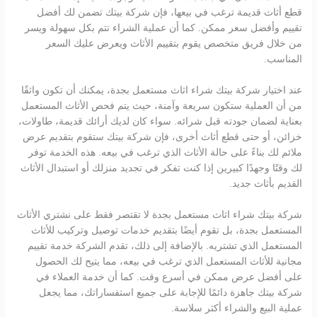
قطع أثاث قديمة ترغب في بيعها، فإن شركة بيتك تضمن لك أفضل
تقييم وأفضل سعر ممكن. كما أن عملية الشراء تتم بكل سهولة ويسر
من خلال فريق متخصص يقوم بتقييم الأثاث ويعرض عليك السعر
المناسب.
عند اختيار شركة بيتك شراء اثاث مستعمل بجدة، يمكنك أن تكون واثقًا
من أن العملية ستكون سريعة وآمنة، حيث يتم فحص الأثاث المستعمل
بعناية لضمان جودته قبل شرائه. سواء كان لديك أرائك قديمة، طاولات،
خزائن، أو حتى قطع أثاث أخرى، فإن شركة بيتك ستقوم بتقديم عرض
ملائم لك بناءً على حالة الأثاث الذي ترغب في بيعه. هذه الخدمة توفر
لك وقتًا وجهدًا كبيرين إذا كنت تفكر في تجديد منزلك أو استبدال الأثاث
القديم بأثاث جديد.
شركة بيتك شراء اثاث مستعمل بجدة لا تقتصر فقط على نشتري الأثاث
المستعمل بجدة، بل تقوم أيضًا بتقديم خدمات توصيل وتركيب للأثاث
المستعمل الذي تشتريه. بالإضافة إلى ذلك، تقدم الشركة خدمة تقييم
مجانية للأثاث المستعمل الذي ترغب في بيعه، مما يتيح لك الحصول
على أفضل عرض ممكن في أسرع وقت. كما أن خدمة العملاء في
شركة بيتك جاهزة دائمًا للإجابة على جميع استفساراتك، مما يجعل
عملية البيع والشراء أكثر سلاسة.