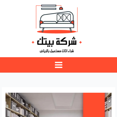
خطي
لى
لمحتوى