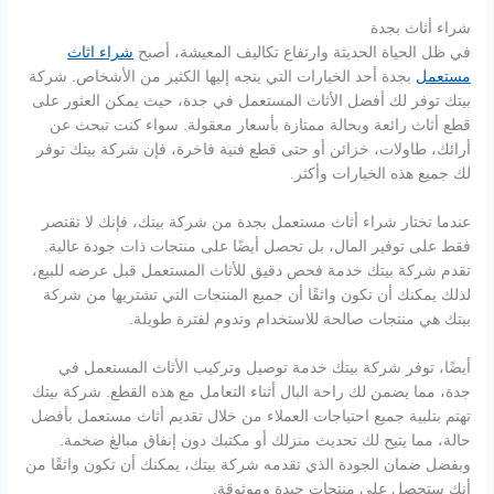
شراء أثاث بجدة
في ظل الحياة الحديثة وارتفاع تكاليف المعيشة، أصبح
شراء اثاث
مستعمل
بجدة أحد الخيارات التي يتجه إليها الكثير من الأشخاص. شركة
بيتك توفر لك أفضل الأثاث المستعمل في جدة، حيث يمكن العثور على
قطع أثاث رائعة وبحالة ممتازة بأسعار معقولة. سواء كنت تبحث عن
أرائك، طاولات، خزائن أو حتى قطع فنية فاخرة، فإن شركة بيتك توفر
لك جميع هذه الخيارات وأكثر.
عندما تختار شراء أثاث مستعمل بجدة من شركة بيتك، فإنك لا تقتصر
فقط على توفير المال، بل تحصل أيضًا على منتجات ذات جودة عالية.
تقدم شركة بيتك خدمة فحص دقيق للأثاث المستعمل قبل عرضه للبيع،
لذلك يمكنك أن تكون واثقًا أن جميع المنتجات التي تشتريها من شركة
بيتك هي منتجات صالحة للاستخدام وتدوم لفترة طويلة.
أيضًا، توفر شركة بيتك خدمة توصيل وتركيب الأثاث المستعمل في
جدة، مما يضمن لك راحة البال أثناء التعامل مع هذه القطع. شركة بيتك
تهتم بتلبية جميع احتياجات العملاء من خلال تقديم أثاث مستعمل بأفضل
حالة، مما يتيح لك تحديث منزلك أو مكتبك دون إنفاق مبالغ ضخمة.
وبفضل ضمان الجودة الذي تقدمه شركة بيتك، يمكنك أن تكون واثقًا من
أنك ستحصل على منتجات جيدة وموثوقة.