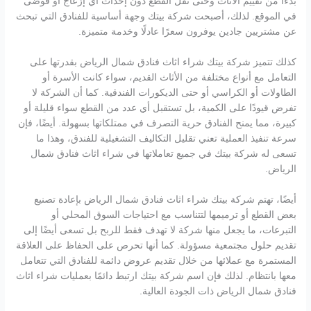
بدءًا من تقييم الأثاث وحتى نقل القطع دون إحداث أي إزعاج أو فوضى
في الموقع. لذلك، أصبحت شركة بيتك وجهة أساسية للفنادق التي تبحث
عن مشتريين جادين يوفرون سعرًا عادلًا وخدمة متميزة.
كذلك تتميز شركة بيتك شراء اثاث فنادق شمال الرياض بقدرتها على
التعامل مع أنواع مختلفة من الأثاث القديم، سواء كانت الأسرة أو
الطاولات أو الكراسي أو حتى الديكورات الفندقية. كما أن الشركة لا
تفرض قيودًا على الكمية، بل تستقبل أي عدد من القطع سواء قليلة أو
كبيرة، مما يمنح الفنادق حرية التصرف في ممتلكاتها بسهولة. أيضًا، فإن
سرعة تنفيذ العملية تعني تقليل التكاليف التشغيلية للفندق، وهذا ما
تسعى له شركة بيتك في جميع تعاملاتها في شراء اثاث فنادق شمال
الرياض.
أيضًا، تهتم شركة بيتك شراء اثاث فنادق شمال الرياض بإعادة تصنيع
بعض القطع أو ترميمها لتتناسب مع احتياجات السوق المحلي أو
التبرعات، ما يجعل منها شركة لا تهدف فقط للربح بل تسعى أيضًا إلى
تقديم حلول مجتمعية مسؤولة. كما أنها تحرص على الحفاظ على العلاقة
المستمرة مع عملائها من خلال تقديم عروض دائمة للفنادق التي تتعامل
معها بانتظام. لذلك فإن اسم شركة بيتك ارتبط دائمًا بعمليات شراء اثاث
فنادق شمال الرياض ذات الجودة العالية.