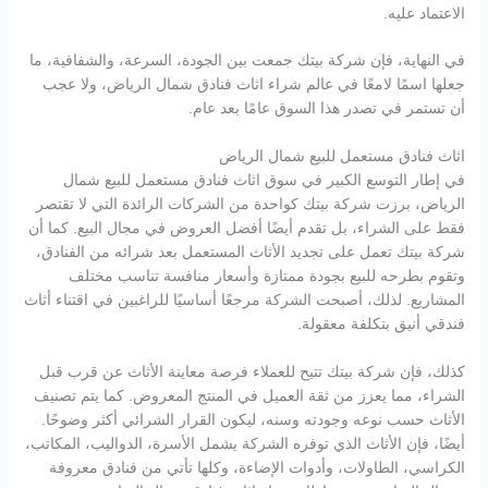
الاعتماد عليه.
في النهاية، فإن شركة بيتك جمعت بين الجودة، السرعة، والشفافية، ما
جعلها اسمًا لامعًا في عالم شراء اثاث فنادق شمال الرياض، ولا عجب
أن تستمر في تصدر هذا السوق عامًا بعد عام.
اثاث فنادق مستعمل للبيع شمال الرياض
في إطار التوسع الكبير في سوق اثاث فنادق مستعمل للبيع شمال
الرياض، برزت شركة بيتك كواحدة من الشركات الرائدة التي لا تقتصر
فقط على الشراء، بل تقدم أيضًا أفضل العروض في مجال البيع. كما أن
شركة بيتك تعمل على تجديد الأثاث المستعمل بعد شرائه من الفنادق،
وتقوم بطرحه للبيع بجودة ممتازة وأسعار منافسة تناسب مختلف
المشاريع. لذلك، أصبحت الشركة مرجعًا أساسيًا للراغبين في اقتناء أثاث
فندقي أنيق بتكلفة معقولة.
كذلك، فإن شركة بيتك تتيح للعملاء فرصة معاينة الأثاث عن قرب قبل
الشراء، مما يعزز من ثقة العميل في المنتج المعروض. كما يتم تصنيف
الأثاث حسب نوعه وجودته وسنه، ليكون القرار الشرائي أكثر وضوحًا.
أيضًا، فإن الأثاث الذي توفره الشركة يشمل الأسرة، الدواليب، المكاتب،
الكراسي، الطاولات، وأدوات الإضاءة، وكلها تأتي من فنادق معروفة