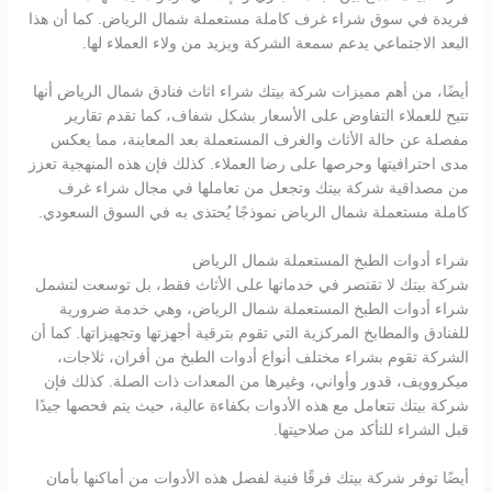
فريدة في سوق شراء غرف كاملة مستعملة شمال الرياض. كما أن هذا
البعد الاجتماعي يدعم سمعة الشركة ويزيد من ولاء العملاء لها.
أيضًا، من أهم مميزات شركة بيتك شراء اثاث فنادق شمال الرياض أنها
تتيح للعملاء التفاوض على الأسعار بشكل شفاف، كما تقدم تقارير
مفصلة عن حالة الأثاث والغرف المستعملة بعد المعاينة، مما يعكس
مدى احترافيتها وحرصها على رضا العملاء. كذلك فإن هذه المنهجية تعزز
من مصداقية شركة بيتك وتجعل من تعاملها في مجال شراء غرف
كاملة مستعملة شمال الرياض نموذجًا يُحتذى به في السوق السعودي.
شراء أدوات الطبخ المستعملة شمال الرياض
شركة بيتك لا تقتصر في خدماتها على الأثاث فقط، بل توسعت لتشمل
شراء أدوات الطبخ المستعملة شمال الرياض، وهي خدمة ضرورية
للفنادق والمطابخ المركزية التي تقوم بترقية أجهزتها وتجهيزاتها. كما أن
الشركة تقوم بشراء مختلف أنواع أدوات الطبخ من أفران، ثلاجات،
ميكروويف، قدور وأواني، وغيرها من المعدات ذات الصلة. كذلك فإن
شركة بيتك تتعامل مع هذه الأدوات بكفاءة عالية، حيث يتم فحصها جيدًا
قبل الشراء للتأكد من صلاحيتها.
أيضًا توفر شركة بيتك فرقًا فنية لفصل هذه الأدوات من أماكنها بأمان