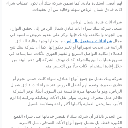
لهم أقصى استفادة مادية. كما تضمن شركة بيتك أن تكون عمليات شراء
اثاث فنادق شمال الرياض سهلة وخالية من أي تعقيدات.
شراء اثاث فنادق شمال الرياض
تسعى شركة بيتك شراء اثاث فنادق شمال الرياض إلى تحقيق التوازن
بين الجودة والتكلفة، ولذلك فإنها تركز على تقديم عروض تنافسية في
مجال
شراء اثاث مستعمل بالرياض
، ما يجعلها وجهة مثالية للفنادق
الراغبة في تحديث تجهيزاتها أو تغيير ديكوراتها. كما أن شركة بيتك تتيح
للعملاء إمكانية التواصل السريع والتقييم الفوري للأثاث، مما يساعد في
تسريع عمليات البيع والشراء. كذلك تهدف الشركة إلى دعم البيئة من
خلال إعادة استخدام الأثاث بدلًا من التخلص منه.
شركة بيتك تعمل مع جميع أنواع الفنادق، سواء كانت خمس نجوم أو
فنادق صغيرة، وتقدم لهم أفضل العروض عند شراء اثاث فنادق شمال
الرياض، وهو ما يمنحها ميزة تنافسية في السوق. أيضًا، توفر الشركة
طاقم عمل محترف ومدرب يتولى نقل الأثاث وتفكيكه وتركيبه إذا لزم
الأمر، مما يجعل العملية بأكملها أكثر راحة وسلاسة للعميل.
من الجدير بالذكر أن شركة بيتك لا تقتصر خدماتها على شراء القطع
الكبيرة فقط، بل تشمل جميع أنواع الأثاث الفندقي، مثل الأسرة،