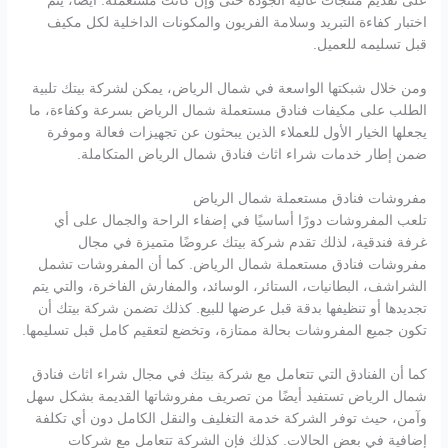
على تقديم منتجات عالية الجودة حتى وإن كانت مستعملة. أيضًا، يتم
اختبار كفاءة التبريد وسلامة الفريون والمكونات الداخلية لكل مكيف
قبل تسليمه للعميل.
ومن خلال شبكتها الواسعة في شمال الرياض، يمكن لشركة بيتك تلبية
الطلب على مكيفات فنادق مستعملة شمال الرياض بسرعة وكفاءة، ما
يجعلها الخيار الأول للعملاء الذين يبحثون عن تجهيزات فعالة وموفرة
ضمن إطار خدمات شراء اثاث فنادق شمال الرياض المتكاملة.
مفروشات فنادق مستعملة شمال الرياض
تلعب المفروشات دورًا أساسيًا في إضفاء الراحة والجمال على أي
غرفة فندقية، لذلك تقدم شركة بيتك عروضًا متميزة في مجال
مفروشات فنادق مستعملة شمال الرياض. كما أن المفروشات تشمل
الشراشف، البطانيات، الستائر، الوسائد، والمفارش الفاخرة، والتي يتم
تجديدها أو تنظيفها بدقة قبل عرضها للبيع. كذلك تضمن شركة بيتك أن
تكون جميع المفروشات بحالة ممتازة، وتخضع لتعقيم كامل قبل تسليمها.
كما أن الفنادق التي تتعامل مع شركة بيتك في مجال شراء اثاث فنادق
شمال الرياض تستفيد أيضًا من تصريف مفروشاتها القديمة بشكل سهل
وآمن، حيث توفر الشركة خدمة التغليف والنقل الكامل دون أي تكلفة
إضافية في بعض الحالات. كذلك فإن الشركة تتعامل مع شركات