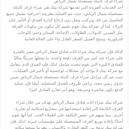
شراء غرف كاملة مستعملة شمال الرياض
أحد الخدمات الفريدة التي تقدمها شركة بيتك هي شراء غرف كاملة
مستعملة شمال الرياض، حيث تتم العملية بطريقة احترافية تشمل جميع
التفاصيل من فك وتركيب ونقل دون إزعاج لإدارة الفندق أو التأثير على
النزلاء. كما أن شركة بيتك تقوم بتقييم كل مكون من مكونات الغرفة
مثل السرير، الدولاب، الطاولات، الإضاءة، الستائر وحتى اللوحات
الديكورية، وتمنح العميل السعر العادل بناءً على الحالة العامة.
كذلك فإن شركة بيتك شراء اثاث فنادق شمال الرياض تتميز بالقدرة
على شراء عدد كبير من الغرف دفعة واحدة، ما يجعلها شريكًا مثاليًا
للفنادق الكبيرة التي تقوم بتجديد شامل. لذلك فإن الفندق الذي يتعامل
مع شركة بيتك لا يواجه أي مشكلات لوجستية أو تأخير في العمليات،
حيث تتم كل مراحل شراء غرف كاملة مستعملة شمال الرياض ضمن
جدول زمني محدد يراعي ظروف الفندق التشغيلية. أيضًا فإن عملية
الدفع تكون مباشرة وسريعة، وهو أمر تقدّره الفنادق كثيرًا.
شركة بيتك شراء اثاث فنادق شمال الرياض تهدف من خلال شراء
الغرف الكاملة إلى إعادة استخدامها في مشاريع إسكانية أو تجارية
أخرى، مما يسهم في خفض التكلفة على العملاء الجدد، كما أنها تقوم
أحيانًا بإعادة توزيع الغرف المستعملة على مؤسسات خيرية. لذلك فإن
شركة بيتك تدمج بين البعد التجاري والإنساني، وهو ما يمنحها مكانة