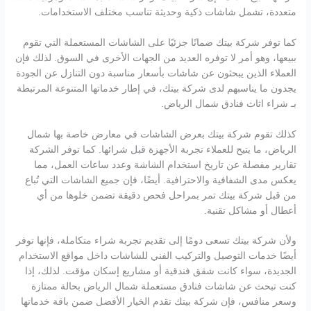
متعددة، تشمل شاشات ذكية وحديثة تناسب مختلف الاستخدامات.
كما توفر شركة بيتك ضمانًا جزئيًا على الشاشات المستعملة التي تقوم
ببيعها، وهو أمر لا توفره العديد من الجهات الأخرى في السوق. لذلك فإن
العملاء الذين يبحثون عن شاشات بأسعار مناسبة دون التنازل عن الجودة
يجدون ما يناسبهم لدى شركة بيتك، في إطار خدماتها المتنوعة المرتبطة
بـ شراء اثاث فنادق شمال الرياض.
كذلك تقوم شركة بيتك بعرض الشاشات في معارض خاصة بها شمال
الرياض، ما يتيح للعملاء تجربة الأجهزة قبل شرائها. كما توفر الشركة
تقارير مفصلة عن تاريخ استخدام الشاشة وعدد ساعات العمل، مما
يعكس مدى الشفافية والاحترافية. أيضًا، فإن جميع الشاشات التي تُباع
من قبل شركة بيتك تمر بمراحل فحص دقيقة تضمن خلوها من أي
أعطال أو مشاكل تقنية.
ولأن شركة بيتك تسعى دومًا إلى تقديم تجربة شراء متكاملة، فإنها توفر
أيضًا خدمات التوصيل والتركيب الفني للشاشات داخل مواقع الاستخدام
الجديدة، سواء كانت شقق فندقية أو مشاريع إسكان مؤقت. لذلك، إذا
كنت تبحث عن شاشات فنادق مستعملة شمال الرياض بحالة ممتازة
وسعر منافس، فإن شركة بيتك تقدم الخيار الأفضل ضمن باقة خدماتها