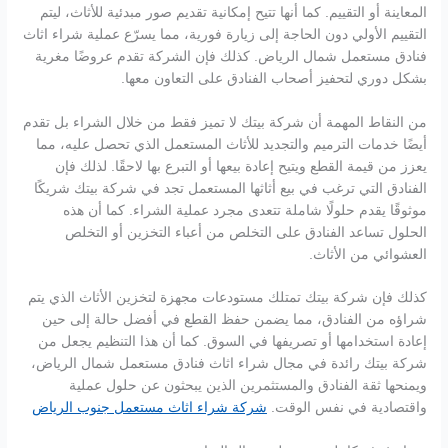
المعاينة أو التقييم. كما أنها تتيح إمكانية تقديم صور مبدئية للأثاث، ليتم
التقييم الأولي دون الحاجة إلى زيارة فورية، مما يسرّع عملية شراء اثاث
فنادق مستعمل شمال الرياض. كذلك فإن الشركة تقدم عروضًا مغرية
بشكل دوري لتحفيز أصحاب الفنادق على التعاون معها.
من النقاط المهمة أن شركة بيتك لا تميز فقط من خلال الشراء بل تقدم
أيضًا خدمات الترميم والتجديد للأثاث المستعمل الذي تحصل عليه، مما
يعزز من قيمة القطع ويتيح إعادة بيعها أو التبرع بها لاحقًا. لذلك فإن
الفنادق التي ترغب في بيع أثاثها المستعمل تجد في شركة بيتك شريكًا
موثوقًا يقدم حلولًا شاملة تتعدى مجرد عملية الشراء. كما أن هذه
الحلول تساعد الفنادق على التخلص من أعباء التخزين أو التخلص
العشوائي من الأثاث.
كذلك فإن شركة بيتك تمتلك مستودعات مجهزة لتخزين الأثاث الذي يتم
شراؤه من الفنادق، مما يضمن حفظ القطع في أفضل حالة إلى حين
إعادة استخدامها أو تصريفها في السوق. كما أن هذا التنظيم يجعل من
شركة بيتك رائدة في مجال شراء اثاث فنادق مستعمل شمال الرياض،
ويمنحها ثقة الفنادق والمستثمرين الذين يبحثون عن حلول عملية
واقتصادية في نفس الوقت.
شركة شراء اثاث مستعمل جنوب الرياض