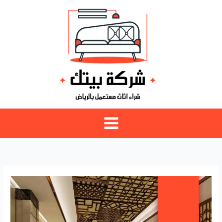
خطي
لى
لمحتوى