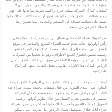
موثوقية عالية وخدمة متكاملة، فإن شركة بيتك هي الخيار الذي لا
يُضاهى. كما أن الشركة تمتلك خبرة تراكمية طويلة ساعدتها على فهم
جميع متطلبات الفنادق واحتياجاتها عند تغيير أو تصفية الأثاث. كذلك فإنها
تعتمد على سياسة شفافة في التسعير والمعاينة، مما يضمن رضا
العملاء التام في كل صفقة.
شركة بيتك شراء اثاث فنادق شمال الرياض تضع راحة العملاء على
رأس أولوياتها، لذلك تقدم خدمة الشراء السريع والمباشر في موقع
الفندق، دون الحاجة إلى إجراءات معقدة. كذلك توفر الشركة عقود
رسمية تضمن الحقوق لجميع الأطراف، وهو ما يجعلها من الشركات
القليلة التي تتميز بالمهنية الكاملة في سوق شراء اثاث فنادق شمال
الرياض. كما أن هذا الالتزام القانوني يجعل التعامل معها أكثر أمانًا
واحترافية.
أيضًا، تتيح شركة بيتك شراء اثاث فنادق شمال الرياض للفنادق فرصة
التعاون على المدى الطويل من خلال صفقات مجمعة تشمل شراء عدة
أثاثات على مراحل، مع تقديم خصومات مخصصة. كما أن الشركة
تستثمر في تحسين تجربة العميل من خلال تطوير أدواتها الرقمية
لتسهيل عمليات التقييم والحجز. لذلك فإنها تُعد أكثر من مجرد شركة
شراء اثاث فنادق مستعمل شمال الرياض، بل شريك أعمال يمكن