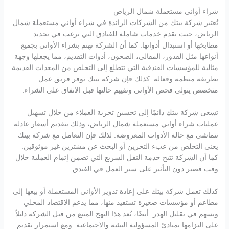
شراء أواني مستعملة شمال الرياض
تُعتبر شركة بيتك من الشركات الرائدة في شراء أواني مستعملة شمال
الرياض، حيث تقدم خدمات شاملة للفنادق التي ترغب في تجديد
مطابخها أو استبدال أدواتها. كما أن الشركة تهتم بشراء الأواني بجميع
أنواعها مثل القدور، المقالي، الصحون، أدوات التقديم، مما يجعلها وجهة
مثالية للمؤسسات الفندقية التي تتطلع إلى التخلص من المعدات القديمة
بطريقة منظمة وفعالة. كذلك فإن شركة بيتك توفر فريق عمل
متخصص يتولى فحص الأواني وتقييم حالتها قبل الاتفاق على الشراء.
تسعى شركة بيتك دائمًا إلى تحسين تجربة العملاء من خلال تسهيل
عمليات شراء أواني مستعملة شمال الرياض، وذلك بتقديم أسعار عادلة
تتماشى مع حالة الأدوات المعروضة. لذلك فإن التعامل مع شركة بيتك
يعني التخلص من عبء التخزين أو البحث عن مشترين غير موثوقين.
كما أن الشركة تتيح خدمة النقل السريع التي تضمن إتمام العملية خلال
وقت قصير دون التأثير على سير العمل في الفندق.
كذلك تعمل شركة بيتك على إعادة تدوير الأواني المستعملة أو بيعها إلى
مطاعم أو مؤسسات صغيرة تستفيد منها، مما يدعم الاقتصاد المحلي
ويسهم في تقليل الهدر. أيضًا، يُعد هذا النهج المتبع من قبل الشركة دليلاً
على التزامها بمبادئ المسؤولية البيئية والاجتماعية. ومع استمرار تقديم