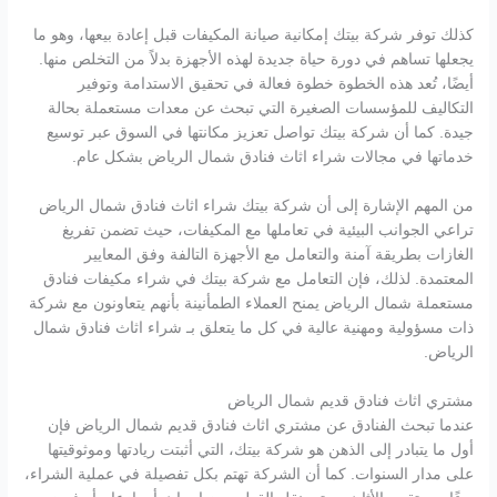
كذلك توفر شركة بيتك إمكانية صيانة المكيفات قبل إعادة بيعها، وهو ما
يجعلها تساهم في دورة حياة جديدة لهذه الأجهزة بدلاً من التخلص منها.
أيضًا، تُعد هذه الخطوة خطوة فعالة في تحقيق الاستدامة وتوفير
التكاليف للمؤسسات الصغيرة التي تبحث عن معدات مستعملة بحالة
جيدة. كما أن شركة بيتك تواصل تعزيز مكانتها في السوق عبر توسيع
خدماتها في مجالات شراء اثاث فنادق شمال الرياض بشكل عام.
من المهم الإشارة إلى أن شركة بيتك شراء اثاث فنادق شمال الرياض
تراعي الجوانب البيئية في تعاملها مع المكيفات، حيث تضمن تفريغ
الغازات بطريقة آمنة والتعامل مع الأجهزة التالفة وفق المعايير
المعتمدة. لذلك، فإن التعامل مع شركة بيتك في شراء مكيفات فنادق
مستعملة شمال الرياض يمنح العملاء الطمأنينة بأنهم يتعاونون مع شركة
ذات مسؤولية ومهنية عالية في كل ما يتعلق بـ شراء اثاث فنادق شمال
الرياض.
مشتري اثاث فنادق قديم شمال الرياض
عندما تبحث الفنادق عن مشتري اثاث فنادق قديم شمال الرياض فإن
أول ما يتبادر إلى الذهن هو شركة بيتك، التي أثبتت ريادتها وموثوقيتها
على مدار السنوات. كما أن الشركة تهتم بكل تفصيلة في عملية الشراء،