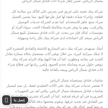
بشمال الرياض، ضمن إطار شراء اثاث فنادق شمال الرياض.
شركة بيتك تعتمد على فريق فني يحرص على التأكد من سلامة كل
قطعة، وإجراء صيانة دقيقة لها قبل طرحها للبيع، مما يضمن للعميل
شراء منتج جاهز للاستخدام. كما تقدم الشركة خدمات التوصيل
والتركيب، وهو ما يوفر تجربة متكاملة للعملاء الجدد، سواء أفراد أو
مؤسسات. لذلك فإن من يبحث عن اثاث فنادق مستعمل للبيع شمال
الرياض سيجد كل احتياجاته لدى شركة بيتك بكل راحة وسهولة.
أيضًا، تستهدف شركة بيتك دعم المشاريع الناشئة والفنادق الصغيرة التي
لا تملك ميزانية كبيرة، من خلال توفير أثاث مستعمل بحالة ممتازة يعادل
الجديد في متانته ومظهره. كما أن هذا النهج يؤكد التزام شركة بيتك
بتوفير حلول مرنة وشاملة تخدم الجميع، وتُعزز ريادتها في قطاع شراء
اثاث فنادق شمال الرياض وبيعه بكفاءة عالية.
شاشات فنادق مستعملة شمال الرياض
لا تقتصر خدمات شركة بيتك على الأثاث التقليدي فقط، بل تمتد لتشمل
شاشات فنادق مستعملة شمال الرياض، والتي تُعد من التجهيزات
الضرورية في أي غرفة فندقية. كما أن الشركة تشتري هذه الشاشات
إتصل بنا
من الفنادق عند تجديد غرفها، وتقوم بفحصها بدقة للتأكد من كفاءتها قبل
عرضها للبيع. كذلك فإن شركة بيتك توفر شاشات بمقاسات وموديلات