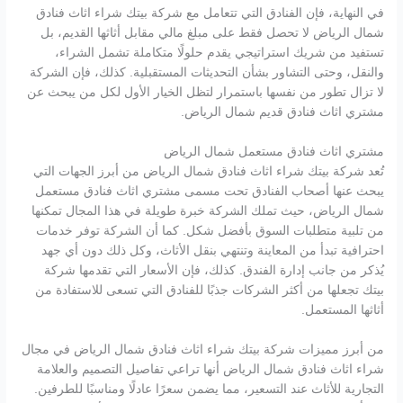
في النهاية، فإن الفنادق التي تتعامل مع شركة بيتك شراء اثاث فنادق
شمال الرياض لا تحصل فقط على مبلغ مالي مقابل أثاثها القديم، بل
تستفيد من شريك استراتيجي يقدم حلولًا متكاملة تشمل الشراء،
والنقل، وحتى التشاور بشأن التحديثات المستقبلية. كذلك، فإن الشركة
لا تزال تطور من نفسها باستمرار لتظل الخيار الأول لكل من يبحث عن
مشتري اثاث فنادق قديم شمال الرياض.
مشتري اثاث فنادق مستعمل شمال الرياض
تُعد شركة بيتك شراء اثاث فنادق شمال الرياض من أبرز الجهات التي
يبحث عنها أصحاب الفنادق تحت مسمى مشتري اثاث فنادق مستعمل
شمال الرياض، حيث تملك الشركة خبرة طويلة في هذا المجال تمكنها
من تلبية متطلبات السوق بأفضل شكل. كما أن الشركة توفر خدمات
احترافية تبدأ من المعاينة وتنتهي بنقل الأثاث، وكل ذلك دون أي جهد
يُذكر من جانب إدارة الفندق. كذلك، فإن الأسعار التي تقدمها شركة
بيتك تجعلها من أكثر الشركات جذبًا للفنادق التي تسعى للاستفادة من
أثاثها المستعمل.
من أبرز مميزات شركة بيتك شراء اثاث فنادق شمال الرياض في مجال
شراء اثاث فنادق شمال الرياض أنها تراعي تفاصيل التصميم والعلامة
التجارية للأثاث عند التسعير، مما يضمن سعرًا عادلًا ومناسبًا للطرفين.