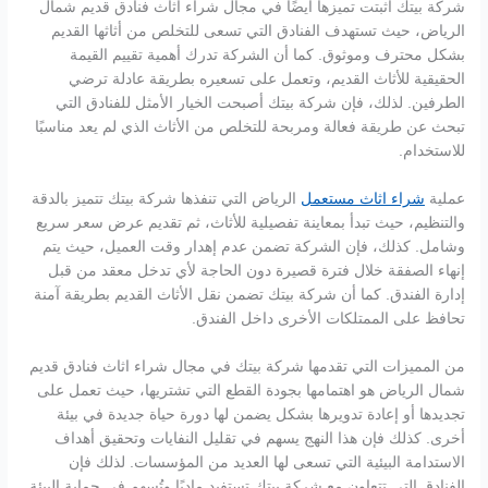
شركة بيتك أثبتت تميزها أيضًا في مجال شراء اثاث فنادق قديم شمال
الرياض، حيث تستهدف الفنادق التي تسعى للتخلص من أثاثها القديم
بشكل محترف وموثوق. كما أن الشركة تدرك أهمية تقييم القيمة
الحقيقية للأثاث القديم، وتعمل على تسعيره بطريقة عادلة ترضي
الطرفين. لذلك، فإن شركة بيتك أصبحت الخيار الأمثل للفنادق التي
تبحث عن طريقة فعالة ومربحة للتخلص من الأثاث الذي لم يعد مناسبًا
للاستخدام.
عملية
شراء اثاث مستعمل
الرياض التي تنفذها شركة بيتك تتميز بالدقة
والتنظيم، حيث تبدأ بمعاينة تفصيلية للأثاث، ثم تقديم عرض سعر سريع
وشامل. كذلك، فإن الشركة تضمن عدم إهدار وقت العميل، حيث يتم
إنهاء الصفقة خلال فترة قصيرة دون الحاجة لأي تدخل معقد من قبل
إدارة الفندق. كما أن شركة بيتك تضمن نقل الأثاث القديم بطريقة آمنة
تحافظ على الممتلكات الأخرى داخل الفندق.
من المميزات التي تقدمها شركة بيتك في مجال شراء اثاث فنادق قديم
شمال الرياض هو اهتمامها بجودة القطع التي تشتريها، حيث تعمل على
تجديدها أو إعادة تدويرها بشكل يضمن لها دورة حياة جديدة في بيئة
أخرى. كذلك فإن هذا النهج يسهم في تقليل النفايات وتحقيق أهداف
الاستدامة البيئية التي تسعى لها العديد من المؤسسات. لذلك فإن
الفنادق التي تتعاون مع شركة بيتك تستفيد ماديًا وتُسهم في حماية البيئة