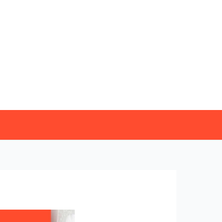
خطي
لى
لمحتوى