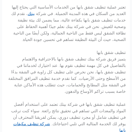
تعتبر عملية تنظيف شقق بابها من الخدمات الأساسية التي يحتاج إليها
العديد من السكان في هذه المدينة الجميلة. في شركة
بيتك
، نقدم لك
خدمات تنظيف شقق بابها بكفاءة عالية، مما يضمن لك بيئة نظيفة
وصحية للعيش. نحن في شركة بيتك نعلم جيدًا أهمية الحفاظ على
نظافة الشقق ليس فقط من الناحية الجمالية، ولكن أيضًا من الناحية
الصحية، حيث أن البيئة النظيفة تساهم في تحسين جودة الحياة.
تنظيف شقق بابها
يتميز فريق شركة بيتك تنظيف شقق بابها بالاحترافية والاهتمام
بالتفاصيل في كل مهمة تنظيف نقوم بها. عند اختيارك لخدماتنا في
تنظيف شقق بابها، نحن نحرص على تنظيف كل زاوية في الشقة بدءًا
من الأسطح وحتى الأرضيات. كما نقدم خدمة تنظيف المرافق المختلفة
في الشقة مثل المطابخ والحمامات، حيث تتطلب هذه الأماكن عناية
خاصة بسبب تراكم الأوساخ والدهون.
عملية تنظيف شقق بابها في شركة بيتك تعتمد على استخدام أفضل
المواد والمعدات التي تساهم في تحقيق نتائج رائعة. سواء كنت ترغب
في تنظيف شامل أو مجرد تنظيف دوري، يمكن لفريقنا المحترف أن
يوفر لك الخدمة المثالية التي تلبي احتياجاتك.
شركة تنظيف مكيفات
بابها