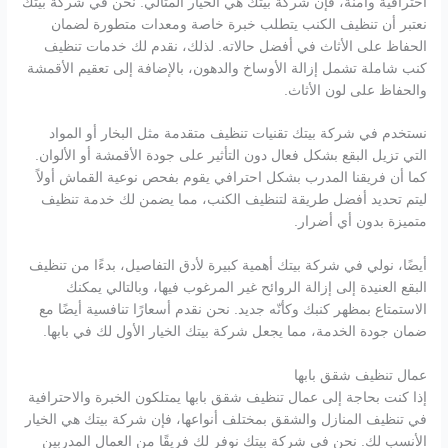
احترافية وآمنة، فإن شركة بيتك هي الخيار المثالي. نحن في شركة بيتك
نعتبر أن تنظيف الكنب يتطلب خبرة خاصة ومعدات متطورة لضمان
الحفاظ على الأثاث في أفضل حالاته. لذلك، نقدم لك خدمات تنظيف
كنب شاملة تشمل إزالة الأوساخ والدهون، بالإضافة إلى تعقيم الأقمشة
والحفاظ على لون الأثاث.
نستخدم في شركة بيتك تقنيات تنظيف متقدمة مثل البخار أو المواد
التي تزيل البقع بشكل فعال دون التأثير على جودة الأقمشة أو الألوان.
كما أن فريقنا المدرب بشكل احترافي يقوم بفحص نوعية القماش أولاً
ليتم تحديد أفضل طريقة لتنظيف الكنب، مما يضمن لك خدمة تنظيف
متميزة بدون أي أضرار.
أيضًا، نولي في شركة بيتك أهمية كبيرة لأدق التفاصيل، بدءًا من تنظيف
البقع العنيدة إلى إزالة الروائح غير المرغوب فيها، وبالتالي يمكنك
الاستمتاع بمظهر كنبك وكأنّه جديد. نحن نقدم أسعارًا تنافسية أيضًا مع
ضمان جودة الخدمة، مما يجعل شركة بيتك الخيار الأول لك في بابها.
عمال تنظيف شقق بابها
إذا كنت بحاجة إلى عمال تنظيف شقق بابها يمتلكون الخبرة والاحترافية
في تنظيف المنازل والشقق بمختلف أنواعها، فإن شركة بيتك هي الخيار
الأنسب لك. نحن في شركة بيتك نوفر لك فريقًا من العمال المدربين