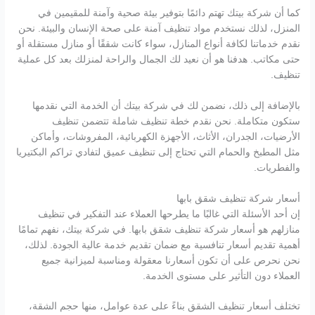
كما أن شركة بيتك تهتم دائمًا بتوفير بيئة صحية وآمنة للمقيمين في
المنزل، لذلك نستخدم مواد تنظيف آمنة على صحة الإنسان والبيئة. نحن
نقدم خدماتنا لكافة أنواع المنازل، سواء كانت شققًا أو منازل مستقلة أو
حتى مكاتب. هدفنا هو أن نعيد لك الجمال والراحة لمنزلك بعد كل عملية
تنظيف.
بالإضافة إلى ذلك، نضمن لك في شركة بيتك أن الخدمة التي نقدمها
ستكون متكاملة. نحن نقدم خطة تنظيف شاملة تتضمن تنظيف
الأرضيات، الجدران، الأثاث، الأجهزة الكهربائية، المفروشات، وأماكن
مثل المطبخ والحمام التي تحتاج إلى تنظيف عميق لتفادي تراكم البكتيريا
والفطريات.
أسعار شركة تنظيف شقق بابها
إن أحد الأسئلة التي غالبًا ما يطرحها العملاء عند التفكير في تنظيف
منازلهم هو أسعار شركة تنظيف شقق بابها. في شركة بيتك، نفهم تمامًا
أهمية تقديم أسعار تنافسية مع ضمان تقديم خدمة عالية الجودة. لذلك،
نحن نحرص على أن تكون أسعارنا معقولة ومناسبة لميزانية جميع
العملاء دون التأثير على مستوى الخدمة.
تختلف أسعار تنظيف الشقق بناءً على عدة عوامل، منها حجم الشقة،