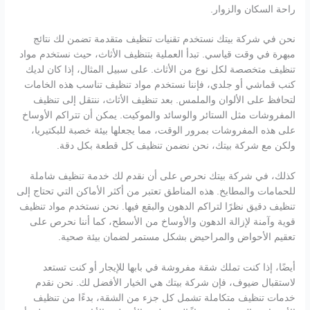
راحة السكان والزوار.
نحن في شركة بيتك نستخدم تقنيات تنظيف متقدمة تضمن لك نتائج
مبهرة في وقت قياسي. تبدأ العملية بتنظيف الأثاث، حيث نستخدم مواد
تنظيف متخصصة لكل نوع من الأثاث. على سبيل المثال، إذا كان لديك
كنب قماشي أو جلدي، فإننا نستخدم مواد تنظيف تناسب هذه الخامات
لتحافظ على الألوان والملمس. بعد تنظيف الأثاث، ننتقل إلى تنظيف
المفروشات مثل الستائر والوسائد والموكيت. يمكن أن تتراكم الأوساخ
على هذه المفروشات بمرور الوقت، مما يجعلها بيئة خصبة للبكتيريا،
ولكن مع شركة بيتك، نحن نضمن تنظيف كل قطعة بكل دقة.
كذلك، في شركة بيتك نحرص على أن نقدم لك خدمة تنظيف شاملة
للحمامات والمطابخ. هذه المناطق تعتبر من أكثر الأماكن التي تحتاج إلى
تنظيف دقيق نظرًا لتراكم الدهون والبقع فيها. نحن نستخدم مواد تنظيف
قوية وآمنة لإزالة الدهون والأوساخ من الأسطح، كما أننا نحرص على
تعقيم الأحواض والمراحيض بشكل مستمر لضمان بيئة صحية.
أيضًا، إذا كنت تملك شقة مفروشة في بابها للإيجار أو كنت تستعد
لاستقبال ضيوف، فإن شركة بيتك هي الخيار الأفضل لك. نحن نقدم
خدمات تنظيف متكاملة تشمل كل جزء من الشقة، بدءًا من تنظيف