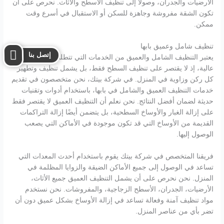
الأرضيات والجدران، وصولاً إلى تنظيف الأسطح والأثاث. نحرص على أن
تكون الشقة مفروشة وجاهزة للسكن أو الاستقبال في أسرع وقت
ممكن.
تنظيف شامل وعميق بابها
إتصل بنا
يعتبر التنظيف الشامل والعميق من الخدمات التي تتطلب خبرة ومهارة
عالية، إذ لا يقتصر على تنظيف السطح فقط، بل يشمل تنظيف وتطهير
كل ركن وزاوية في المنزل. في شركة بيتك، نحن متخصصون في تقديم
خدمات التنظيف العميق والشامل في بابها، باستخدام أدوات وتقنيات
حديثة لضمان أفضل النتائج. نحن نعلم أن التنظيف العميق لا يقتصر فقط
على إزالة الغبار والأوساخ السطحية، بل يتضمن أيضًا إزالة التراكمات
القديمة من الأوساخ التي قد تكون موجودة في الأماكن التي يصعب
الوصول إليها.
فريقنا المتخصص في شركة بيتك يقوم باستخدام أحدث المعدات التي
تساعد في الوصول إلى جميع الأماكن الضيقة والزوايا المظلمة في
المنزل. نحن نحرص على أن يشمل التنظيف العميق جميع الأثاث،
الأرضيات، الجدران، الأسطح الزجاجية، والمفروشات. نحن نستخدم
مواد تنظيف آمنة وفعالة تساعد في إزالة الأوساخ بشكل عميق دون أن
تضر بأي من عناصر المنزل.