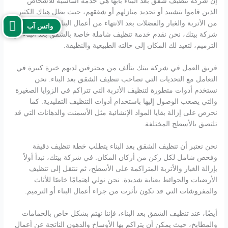
إن شركة تنظيف شقق بعد البناء بابها هي خدمة أساسية للأشخاص
الذين قاموا بتشييد أو تجديد منازلهم أو شققهم، حيث يظل هناك الكثير
من الأتربة والغبار والفضلات بعد الانتهاء من أعمال البناء أو الترميم. في
واتس آب
شركة بيتك، نحن نقدم خدمة تنظيف شاملة خاصة بالشقق بعد البناء أو
الترميم، لتعيد لك المكان إلى حالته الطبيعية والنظيفة.
فريق العمل في شركة بيتك يتألف من محترفين لديهم خبرة كبيرة في
التعامل مع التحديات التي تصاحب تنظيف الشقق بعد البناء. نحن
نستخدم أدوات متطورة لتنظيف الأتربة التي تتراكم في الزوايا الصغيرة
والتي يصعب الوصول إليها باستخدام أدوات التنظيف التقليدية. كما
نحرص على إزالة بقايا المواد الإنشائية مثل الأسمنت والدهانات التي قد
تلتصق بالأسطح المختلفة.
نحن نعتبر أن تنظيف الشقق بعد البناء يتطلب خطة تنظيف دقيقة
وفحص شامل لكل ركن من أركان المكان. في شركة بيتك، نبدأ أولاً
بإزالة الغبار والأتربة المتراكمة على الأسطح، ثم ننتقل إلى تنظيف
الأرضيات والحوائط بعناية شديدة. نحن نولي اهتمامًا خاصًا للأثاث
والمفروشات التي قد تكون تأثرت من جراء أعمال البناء أو الترميم.
أيضًا، عند تنظيف الشقق بعد البناء، فإننا نهتم بشكل خاص بالحمامات
والمطابخ، حيث يمكن أن يتراكم بها الأوساخ والدهون الناتجة عن أعمال