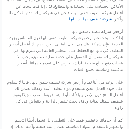
تنظيف الشقق لا يقتصر فقط على نظافة الأسطح، بل يشمل أيضًا تعقيم
الأماكن الحساسة مثل الحمامات والمطابخ. لذا، إذا كنت تبحث عن
أفضل شركة تنظيف شقق بابها، فنحن في شركة بيتك نقدم لك كل ذلك
وأكثر.
شركة تنظيف خزانات بابها
أرخص شركة تنظيف شقق بابها
إذا كنت تبحث عن أرخص شركة تنظيف شقق بابها دون المساس بجودة
الخدمة، فإن شركة بيتك هي الحل المثالي. نحن نقدم لك أفضل أسعار
التنظيف في بابها مع الحفاظ على المعايير العالية التي نلتزم بها. في
شركة بيتك، نؤمن أن الحصول على خدمة تنظيف متميزة يجب ألا
يتطلب دفع مبالغ ضخمة. لذلك، نحرص على تقديم خدماتنا بأسعار
تنافسية ومناسبة لجميع الفئات.
على الرغم من أننا نقدم أرخص شركة تنظيف شقق بابها، فإننا لا نساوم
على جودة العمل. نحن نستخدم مواد تنظيف آمنة وفعالة تضمن لك
أفضل النتائج دون الإضرار بالأثاث أو البيئة. فريقنا المدرب جيدًا يقوم
بتنظيف شقتك بعناية ودقة، بحيث تشعر بالراحة والانتعاش في كل
زاوية.
كما أن خدماتنا لا تقتصر فقط على التنظيف، بل تشمل أيضًا التعقيم
والتطهير باستخدام المواد المناسبة، لضمان بيئة صحية وآمنة. لذلك، إذا