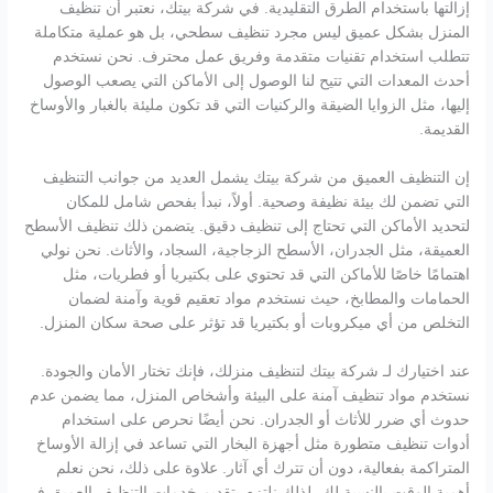
إزالتها باستخدام الطرق التقليدية. في شركة بيتك، نعتبر أن تنظيف
المنزل بشكل عميق ليس مجرد تنظيف سطحي، بل هو عملية متكاملة
تتطلب استخدام تقنيات متقدمة وفريق عمل محترف. نحن نستخدم
أحدث المعدات التي تتيح لنا الوصول إلى الأماكن التي يصعب الوصول
إليها، مثل الزوايا الضيقة والركنيات التي قد تكون مليئة بالغبار والأوساخ
القديمة.
إن التنظيف العميق من شركة بيتك يشمل العديد من جوانب التنظيف
التي تضمن لك بيئة نظيفة وصحية. أولاً، نبدأ بفحص شامل للمكان
لتحديد الأماكن التي تحتاج إلى تنظيف دقيق. يتضمن ذلك تنظيف الأسطح
العميقة، مثل الجدران، الأسطح الزجاجية، السجاد، والأثاث. نحن نولي
اهتمامًا خاصًا للأماكن التي قد تحتوي على بكتيريا أو فطريات، مثل
الحمامات والمطابخ، حيث نستخدم مواد تعقيم قوية وآمنة لضمان
التخلص من أي ميكروبات أو بكتيريا قد تؤثر على صحة سكان المنزل.
عند اختيارك لـ شركة بيتك لتنظيف منزلك، فإنك تختار الأمان والجودة.
نستخدم مواد تنظيف آمنة على البيئة وأشخاص المنزل، مما يضمن عدم
حدوث أي ضرر للأثاث أو الجدران. نحن أيضًا نحرص على استخدام
أدوات تنظيف متطورة مثل أجهزة البخار التي تساعد في إزالة الأوساخ
المتراكمة بفعالية، دون أن تترك أي آثار. علاوة على ذلك، نحن نعلم
أهمية الوقت بالنسبة لك، لذلك نلتزم بتقديم خدمات التنظيف العميق في