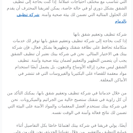
التي تتناسب مع مختلف احتياجات عملائنا. إذا كنت بحاجة إلى تنظيف
الشقق بشكل دوري أو في حالة خاصة، يمكن لفريقنا المحترف أن يقدم
لك الحلول المثالية التي تضمن لك بيئة صحية وآمنة.
شركة تنظيف
بالدمام
شركة تنظيف وتعقيم شقق بابها
إذا كنت بحاجة إلى شركة تنظيف وتعقيم شقق بابها توفر لك خدمات
متكاملة تحافظ على نظافة شقتك وتطهيرها بشكل فعال، فإن شركة
بيتك هي الاختيار المثالي. نحن في شركة بيتك نعتبر أن تنظيف الشقق
يجب أن يتضمن التطهير والتعقيم لضمان بيئة صحية وآمنة. تنظيف
الشقق ليس مجرد إزالة الأوساخ والدهون، بل يشمل أيضًا استخدام
مواد معقمة للقضاء على البكتيريا والفيروسات التي قد تنتشر في
الأماكن المغلقة.
من خلال خدماتنا في شركة تنظيف وتعقيم شقق بابها، يمكنك التأكد من
أن كل زاوية في شقتك ستصبح خالية من الجراثيم والميكروبات. نحن
في شركة بيتك نستخدم أفضل المعقمات والمواد الآمنة على البيئة التي
تضمن لك نتائج فعالة وآمنة في الوقت نفسه.
أيضًا، يولي فريقنا في شركة بيتك اهتمامًا خاصًا بكل التفاصيل أثناء
عملية التنظيف والتعقيم. من خلال تقنياتنا الحديثة، نحن قادرون على